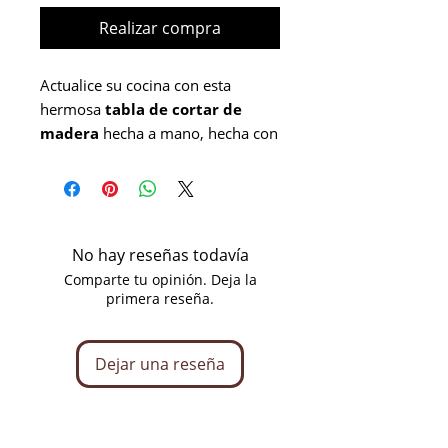
Realizar compra
Actualice su cocina con esta
hermosa
tabla de cortar de
madera
hecha a mano, hecha con
una combinación de
madera
marrón clara y roja
para lograr
un aspecto natural y elegante.
Perfecta para cortar, picar y servir,
esta tabla combina durabilidad
No hay reseñas todavía
con un acabado suave y apto para
Comparte tu opinión. Deja la
primera reseña.
alimentos.
Por qué te encantará:
Dejar una reseña
✔
Calidad superior:
elaborado
con madera dura recuperada, lo
que garantiza resistencia y