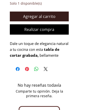
Solo 1 disponible(s)
Agregar al carrito
Realizar compra
Dale un toque de elegancia natural
a tu cocina con esta
tabla de
cortar grabada,
bellamente
elaborada, de
madera maciza de
acacia
. Conocida por su rica
variedad de colores y durabilidad,
la acacia aporta un toque cálido y
atemporal a cualquier hogar.
No hay reseñas todavía
Comparte tu opinión. Deja la
primera reseña.
Perfecta para cortar, servir o