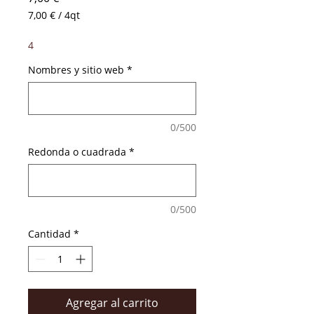
7,00 €
/
4qt
7,00 €
por
4
4
Cuartos
Nombres y sitio web
*
0/500
Redonda o cuadrada
*
0/500
Cantidad
*
Agregar al carrito