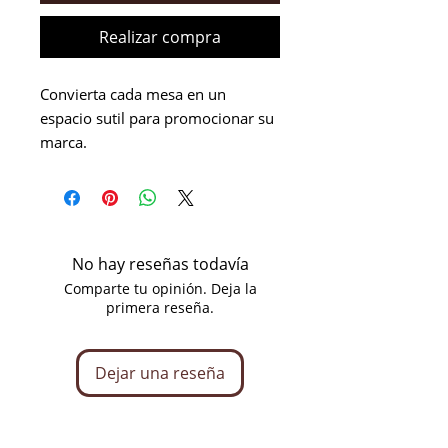
Realizar compra
Convierta cada mesa en un
espacio sutil para promocionar su
marca.
Estos posavasos de corcho
grabados a medida están
No hay reseñas todavía
diseñados para restaurantes,
Comparte tu opinión. Deja la
primera reseña.
bares, cafeterías, hoteles y todos
los profesionales de la
alimentación y las bebidas que
Dejar una reseña
deseen algo práctico, ecológico y
útil para su servicio diario.