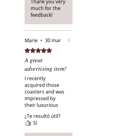
influences having
Thank you very
respetuosos con el medio
a drink with
much for the
ambiente.
friends on a
feedback!
coaster is a nice
way of sharing life
and to get your
brand out to the
Marie
•
30 mar
right people.
Obtuvo 5 de 5 estrellas.
A great
advertising item!
I recently
acquired those
coasters and was
impressed by
their luxurious
quality and
¿Te resultó útil?
sturdiness!
Sí
Beautiful thick
wood, the