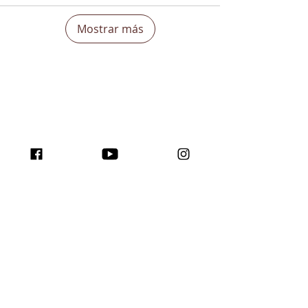
Mostrar más
¡Aumenta tu
visibilidad en todo el
mundo e inspira con el
programa Traffic para
creadores!
Únase a nosotros aquí...