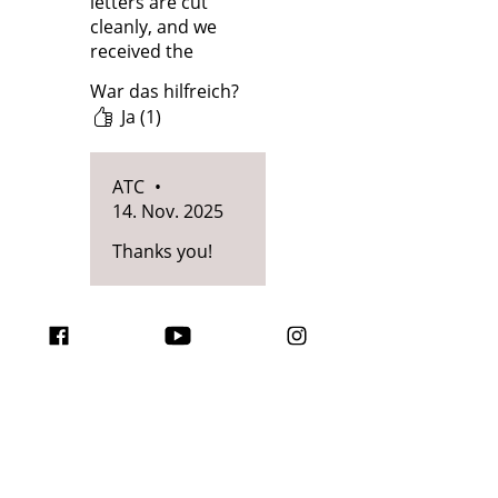
letters are cut
cleanly, and we
received the
order in just 2
War das hilfreich?
days. I actually
Ja (1)
made a mistake
while ordering,
but they handled
ATC
•
my request very
14. Nov. 2025
professionally.
Thanks you!
Ähnliche Produkte