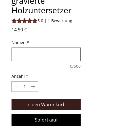
gravierte
Holzuntersetzer
Das Rating beträgt 5.0 von fünf Sternen, basierend auf 1
5.0 | 1 Bewertung
Preis
14,90 €
Namen
*
0/500
Anzahl
*
In den Warenkorb
Sofortkauf