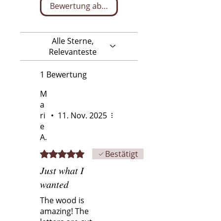
Unsere langlebigen und zeitlosen
Bewertung abgeben
Untersetzer aus graviertem Holz
machen jeden Schluck zu etwas
ganz Besonderem.
Alle Sterne,
Relevanteste
1 Bewertung
M
a
ri
•
11. Nov. 2025
e
A.
Mit 5 von 5 Sternen bewertet.
Bestätigt
Just what I
wanted
The wood is
amazing! The