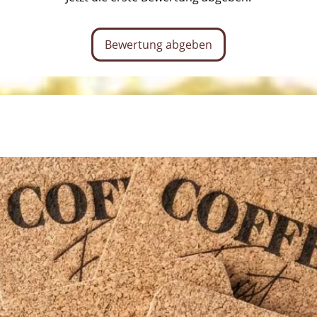
Bewertung abgeben
Spezifi
Abm
× 1,5
Mate
Akaz
Fini
lebe
Opti
mögl