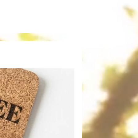
kationen:
essungen:
60 cm (L) × 13 cm (B)
 cm (T)
rial:
100 % massives
ienholz
sh:
Natürliches,
nsmittelechtes Öl
onal:
Individuelle Gravur
ich