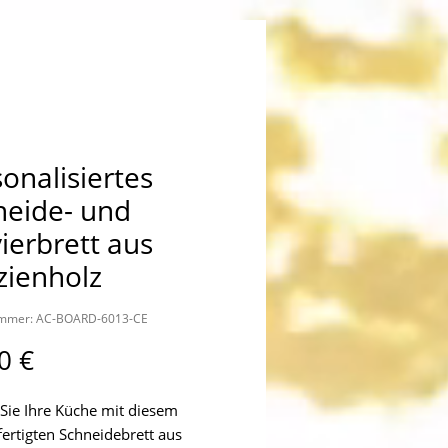
onalisiertes
neide- und
ierbrett aus
zienholz
ummer: AC-BOARD-6013-CE
Preis
0 €
Sie Ihre Küche mit diesem
ertigten Schneidebrett aus