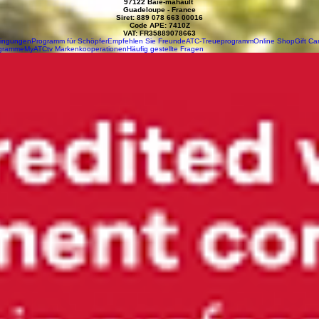
97122 Baie-mahault
Guadeloupe - France
Siret: 889 078 663 00016
Code APE: 7410Z
VAT: FR35889078663
dingungen
Programm für Schöpfer
Empfehlen Sie Freunde
ATC-Treueprogramm
Online Shop
Gift Ca
ogramme
MyATCtv Markenkooperationen
Häufig gestellte Fragen