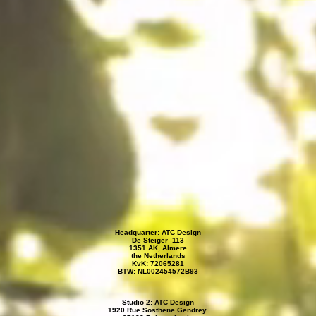
Headquarter: ATC Design
De Steiger 113
1351 AK, Almere
the Netherlands
KvK: 72065281
BTW: NL002454572B93
Studio 2: ATC Design
1920 Rue Sosthene Gendrey