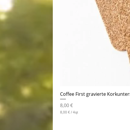
Coffee First gravierte Korkunter
Preis
8,00 €
8,00 €
/
4qt
8
,
0