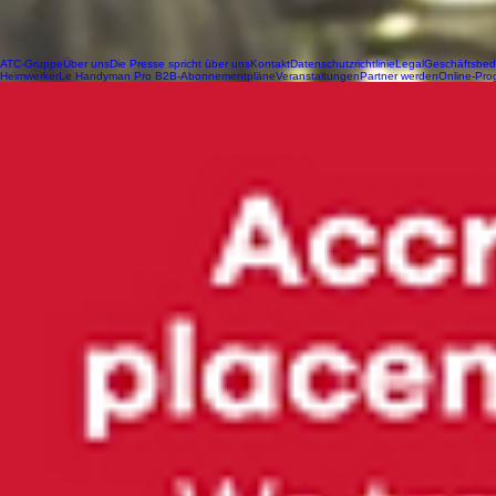
ATC-Gruppe
Über uns
Die Presse spricht über uns
Kontakt
Datenschutzrichtlinie
Legal
Geschäftsbe
Heimwerker
Le Handyman Pro B2B-Abonnementpläne
Veranstaltungen
Partner werden
Online-Pr