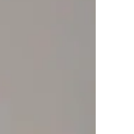
installierte Werkbank. Hier ist eine
klappbare Werkbank die perfekte Lösung.
In diesem Artikel teile ich meine
Erfahrungen mit der faltbaren Werkbank
von Duro , ein