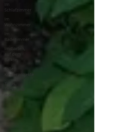
Im
Schlafzimmer
Im
Wohnzimmer
Im
Badezimmer
Im Garten,
auf dem
Balkon
Tolle
Kinderprojekte
Tipps,
Tricks und
mehr