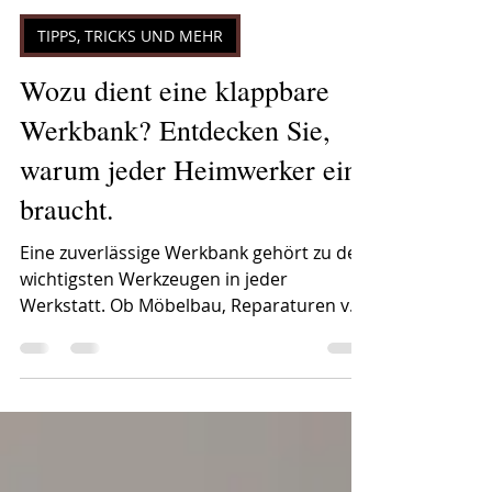
ATC DESIGN
8. Juli
4 Min. Lesezeit
TIPPS, TRICKS UND MEHR
Wozu dient eine klappbare
Werkbank? Entdecken Sie,
warum jeder Heimwerker eine
braucht.
Eine zuverlässige Werkbank gehört zu den
wichtigsten Werkzeugen in jeder
Werkstatt. Ob Möbelbau, Reparaturen von
Haushaltsgegenständen oder Projekte
aus recyceltem Palettenholz – eine stabile
Arbeitsfläche macht jede Arbeit einfacher,
sicherer und präziser. Allerdings hat nicht
jeder den Platz für eine große, fest