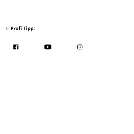
✨ 
Profi-Tipp:
Mit Kissen, Überwürfen oder 
Zierkissen
 können Sie Ihre 
Palettenbank noch 
gemütlicher und 
stilvoller
 gestalten.
Schneidebrett aus graviertem 
Akazienholz
€19.90