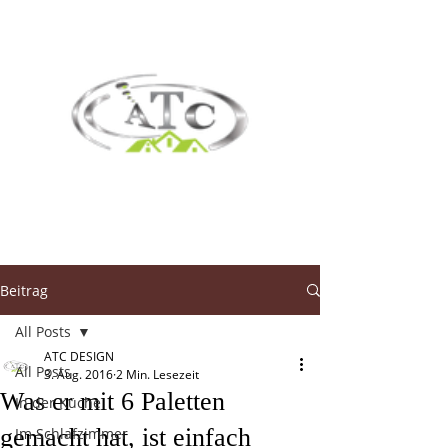
Beitrag
All Posts
ATC DESIGN
All Posts
3. Aug. 2016
2 Min. Lesezeit
Was er mit 6 Paletten
In der Küche
gemacht hat, ist einfach
Im Schlafzimmer