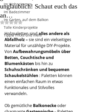
Im Wohnzimmer
unglaublich! Schaut euch das
Im Badezimmer
an…
Im Garten, auf dem Balkon
Mit NaN von 5 Sternen bewertet.
Tolle Kinderprojekte
Holzpaletten sind 
alles andere als 
Tipps, Tricks und mehr
Abfallholz –
 sie sind ein vielseitiges 
Material für unzählige DIY-Projekte. 
Von 
Aufbewahrungsmöbeln über 
Betten, Couchtische und 
Blumenkästen
 bis hin zu 
Schuhschränken und bequemen 
Schaukelstühlen
 : Paletten können 
einen einfachen Raum in etwas 
Funktionales und Stilvolles 
verwandeln.
Ob gemütliche 
Balkonecke
 oder 
charmante 
Gartennische
 – Paletten 