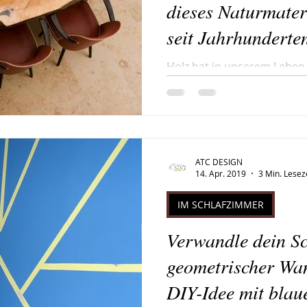
dieses Naturmater
seit Jahrhunderten
Holz hat in unserem Leben
besonderen Platz eingeno
stillen Wald spaziert oder 
eigenen Zuhause bewundert
unbestreitbar. Das grüne B
Rascheln der Blätter, das 
ATC DESIGN
Majestät hoch aufragender
14. Apr. 2019
3 Min. Lesez
natürliche Schönheit wider
Neue inspiriert. Dieselbe S
IM SCHLAFZIMMER
diesen Hölzern gefertigte
Verwandle dein S
geometrischer Wa
DIY-Idee mit blau