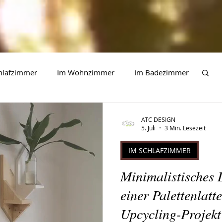
hlafzimmer
Im Wohnzimmer
Im Badezimmer
Tolle Kinderprojekte
Tipps, Tricks und mehr
ATC DESIGN
5. Juli
3 Min. Lesezeit
IM SCHLAFZIMMER
Minimalistisches
einer Palettenlatte
Upcycling-Projekt