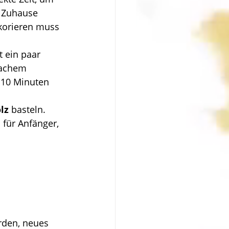
 Zuhause 
korieren muss 
 ein paar 
fachem 
 10 Minuten 
lz
 basteln. 
 für Anfänger, 
rden, neues 