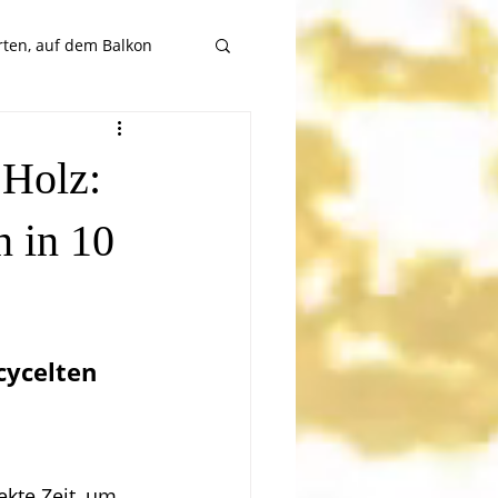
rten, auf dem Balkon
 Holz:
n in 10
cycelten 
ekte Zeit, um 