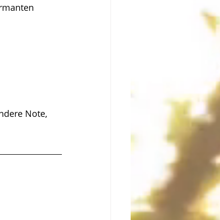
armanten 
ndere Note, 