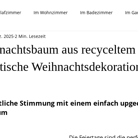
hlafzimmer
Im Wohnzimmer
Im Badezimmer
Im Ga
z. 2025
2 Min. Lesezeit
Tricks und mehr
achtsbaum aus recyceltem
tische Weihnachtsdekoratio
rnen bewertet.
stliche Stimmung mit einem einfach upge
um
Die Feiertage sind die perf