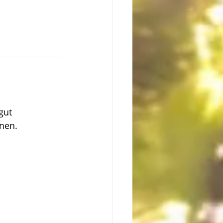
gut 
nen.