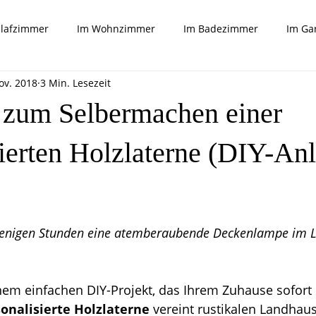
hlafzimmer
Im Wohnzimmer
Im Badezimmer
Im Ga
ov. 2018
3 Min. Lesezeit
Tricks und mehr
 zum Selbermachen einer
ierten Holzlaterne (DIY-Anl
rnen bewertet.
 wenigen Stunden eine atemberaubende Deckenlampe im 
nem einfachen DIY-Projekt, das Ihrem Zuhause sofort
onalisierte Holzlaterne
 vereint rustikalen Landhaus