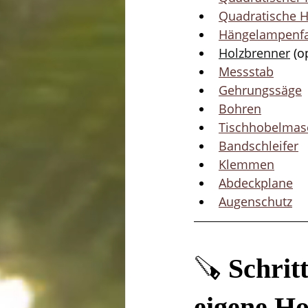
Quadratische H
Hängelampenfa
Holzbrenner
 (o
Messstab
Gehrungssäge
Bohren
Tischhobelmas
Bandschleifer
Klemmen
Abdeckplane
Augenschutz
🪚 
Schritt
eigene Ho