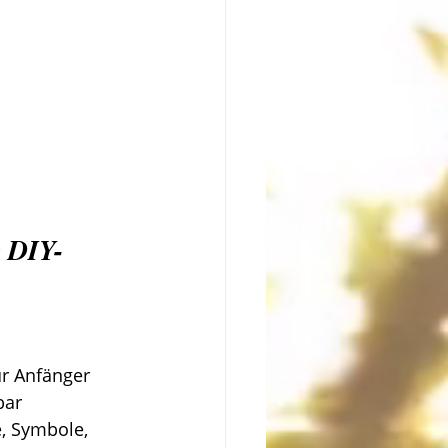
e DIY-
ür Anfänger
bar 
, Symbole, 