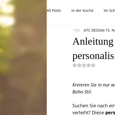
All Posts
In der Küche
Im Sc
ATC DESIGN
15. N
Tolle Kinderprojekte
Tipps, 
Anleitung
personalis
Mit NaN von 5 Ste
Kreieren Sie in nur
Boho-Stil.
Suchen Sie nach ei
verleiht? Diese 
pers