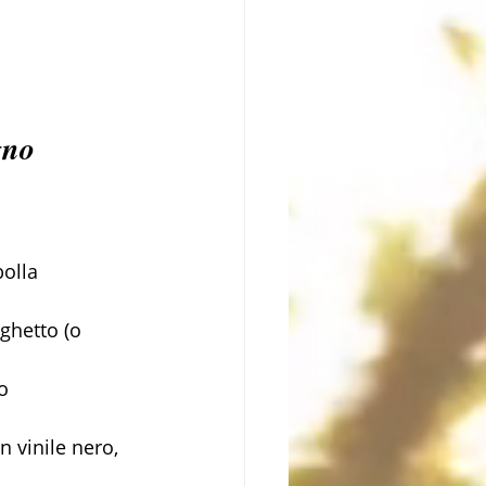
gno
bolla
ghetto (o 
o
n vinile nero, 