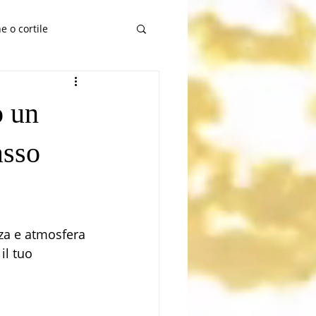
e o cortile
o un
asso
za e atmosfera 
il tuo 