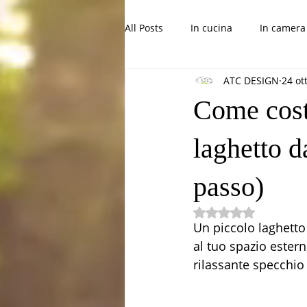
All Posts
In cucina
In camera 
ATC DESIGN
24 ot
Progetti belli per bambini
Co
Come costr
laghetto d
passo)
Valutazione NaN st
Un piccolo laghett
al tuo spazio estern
rilassante specchio