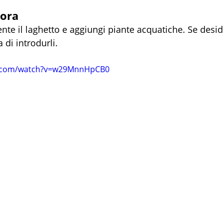
cora
e il laghetto e aggiungi piante acquatiche. Se deside
 di introdurli.
e.com/watch?v=w29MnnHpCB0