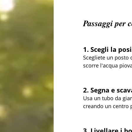
Passaggi per c
1. Scegli la pos
Scegliete un posto 
scorre l'acqua piov
2. Segna e scav
Usa un tubo da giar
creando un centro p
3. Livellare i b