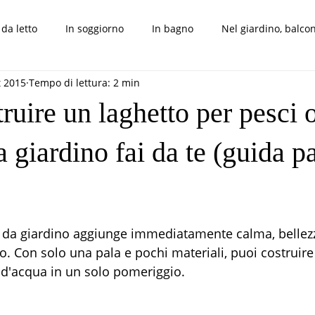
da letto
In soggiorno
In bagno
Nel giardino, balcon
t 2015
Tempo di lettura: 2 min
nsigli, trucchi e altro
uire un laghetto per pesci 
a giardino fai da te (guida p
elle su 5.
o da giardino aggiunge immediatamente calma, bellez
o. Con solo una pala e pochi materiali, puoi costruire 
 d'acqua in un solo pomeriggio.