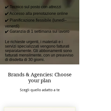
✔️ Tecnico sul posto con attrezzi
✔️ Accesso alla prenotazione online
✔️ Pianificazione flessibile (lunedì–
venerdì)
✔️ Garanzia di 1 settimana sul lavoro
Le richieste urgenti, i materiali e i
servizi specializzati vengono fatturati
separatamente. Gli abbonamenti sono
fatturati mensilmente, con un preavviso
di disdetta di 30 giorni.
Brands & Agencies: Choose
your plan
Scegli quello adatto a te