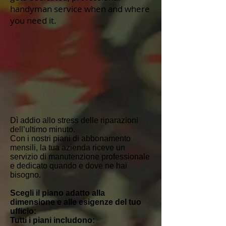
handyman service when and where
you need it.
Dì addio allo stress delle riparazioni
dell’ultimo minuto.
Con i nostri piani di abbonamento
mensili, la tua azienda riceve un
servizio di manutenzione professionale
e dedicato quando e dove ne hai
bisogno.
Scegli il piano adatto alla
dimensione e alle esigenze del tuo
ufficio:
Tutti i piani includono: