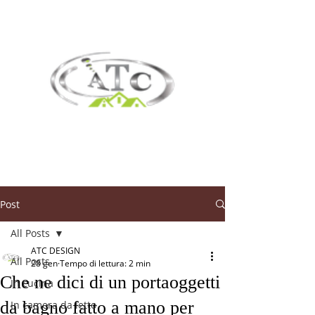
Post
All Posts
ATC DESIGN
All Posts
28 gen
Tempo di lettura: 2 min
Che ne dici di un portaoggetti
In cucina
da bagno fatto a mano per
In camera da letto