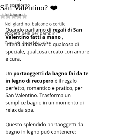
In soggiorno
San Valentino? ❤️
In bagno
Valutazione NaN stelle su 5.
Nel giardino, balcone o cortile
Quando parliamo di 
regali di San 
Progetti belli per bambini
Valentino fatti a mano
 , 
Consigli, trucchi e altro
intendiamo davvero qualcosa di 
speciale, qualcosa creato con amore 
e cura.
Un 
portaoggetti da bagno fai da te 
in legno di recupero
 è il regalo 
perfetto, romantico e pratico, per 
San Valentino. Trasforma un 
semplice bagno in un momento di 
relax da spa.
Questo splendido portaoggetti da 
bagno in legno può contenere: