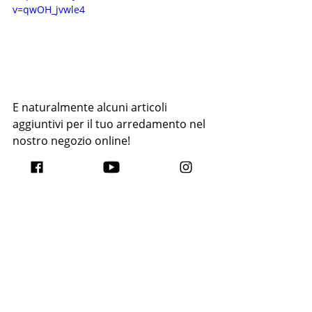
v=qwOH_jvwle4
E naturalmente alcuni articoli 
aggiuntivi per il tuo arredamento nel 
nostro negozio online!
Ciotola di cocco piccola
€2.50
Acquista