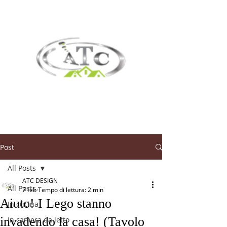
Post
All Posts
ATC DESIGN
All Posts
7 feb
Tempo di lettura: 2 min
Aiuto! I Lego stanno
In cucina
invadendo la casa! (Tavolo
In camera da letto