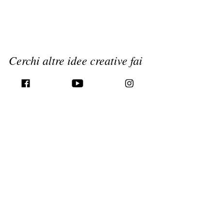
Cerchi altre idee creative fai 
da te?
Segui 
ATC Design
 per altri mobili fai 
da te, progetti in legno riciclato e 
idee creative per la casa, in 
particolare divertenti costruzioni per 
le camerette dei bambini!
👉 Il signor ATC è sempre al lavoro 
su nuove idee per la casa e il fai da te 
😉
Come
Fai da te
Decorare
Riuso creativo
Riciclare
Progetti belli per bambini