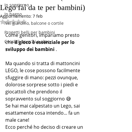
In soggiorno
Lego fai da te per bambini)
In bagno
Aggiornamento:
7 feb
Valutazione NaN stelle su 5.
Nel giardino, balcone o cortile
Progetti belli per bambini
Come genitori, impariamo presto 
Consigli, trucchi e altro
che 
il gioco è essenziale per lo 
sviluppo dei bambini
 .
Ma quando si tratta di mattoncini 
LEGO, le cose possono facilmente 
sfuggire di mano: pezzi ovunque, 
dolorose sorprese sotto i piedi e 
giocattoli che prendono il 
sopravvento sul soggiorno 😅
Se hai mai calpestato un Lego, sai 
esattamente cosa intendo... fa un 
male cane!
Ecco perché ho deciso di creare un 