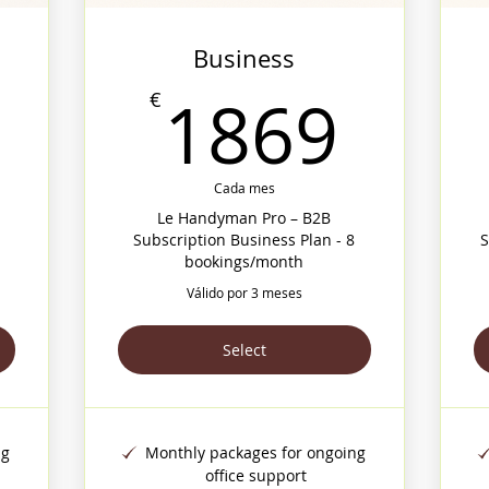
Business
969€
186
1869
€
Cada mes
Le Handyman Pro – B2B
Subscription Business Plan - 8
S
bookings/month
Válido por 3 meses
Select
ng
Monthly packages for ongoing
office support