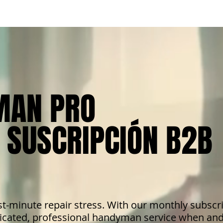
MAN PRO
MAN PRO
 SUSCRIPCIÓN B2B
 SUSCRIPCIÓN B2B
st-minute repair stress. With our monthly subscri
dicated, professional handyman service when an