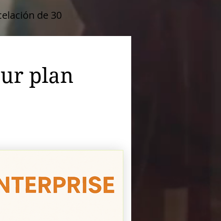
celación de 30
ur plan