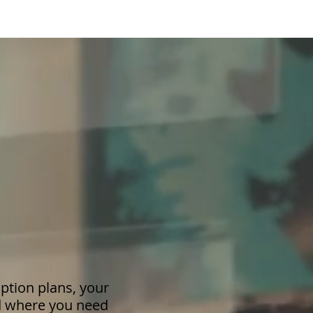
ption plans, your
d where you need