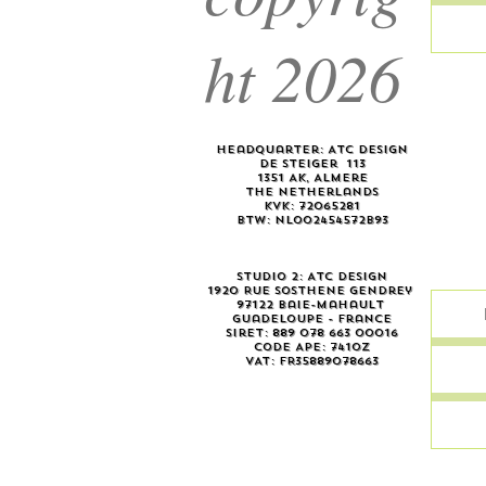
ht 2026
Headquarter: ATC Design
De Steiger 113
1351 AK, Almere
the Netherlands
KvK: 72065281
BTW: NL002454572B93
Studio 2: ATC Design
1920 Rue Sosthene Gendrey
97122 Baie-mahault
Guadeloupe - France
Siret: 889 078 663 00016
Code APE: 7410Z
VAT: FR35889078663