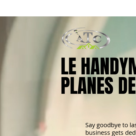
LE HANDY
LE HANDY
PLANES DE
PLANES DE
Say goodbye to la
business gets de