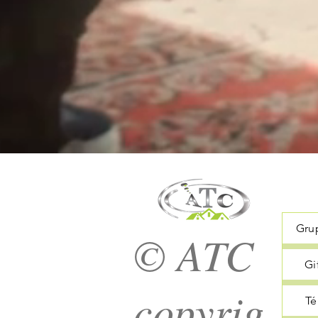
Gru
© ATC
Gi
copyrig
Té