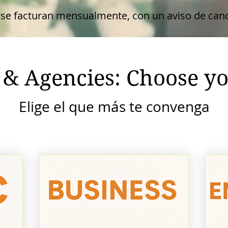
 se facturan mensualmente, con un aviso de can
 & Agencies: Choose yo
Elige el que más te convenga