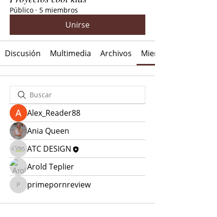
Público
·
5 miembros
Unirse
Discusión
Multimedia
Archivos
Miembros
Alex_Reader88
Ania Queen
ATC DESIGN
Arold Teplier
primepornreview
primepornreview