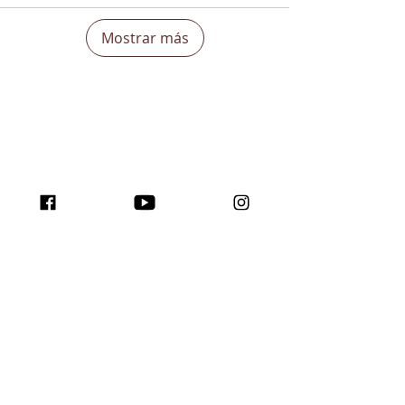
Mostrar más
¡Aumenta tu
visibilidad en todo el
mundo e inspira con el
programa Traffic para
creadores!
Únase a nosotros aquí...