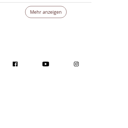
Mehr anzeigen
Steigere deine
weltweite Sichtbarkeit
und inspiriere mit dem
Traffic-Programm für
Creator!
Machen Sie hier mit ...