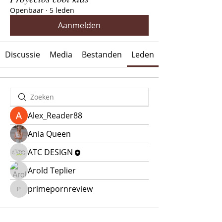
Openbaar
·
5 leden
Aanmelden
Discussie
Media
Bestanden
Leden
Alex_Reader88
Ania Queen
ATC DESIGN
Arold Teplier
primepornreview
primepornreview