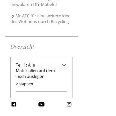
modularen DIY-Möbeln!
🌿 Mr ATC für eine weitere Idee
des Wohnens durch Recycling
Overzicht
Teil 1: Alle
Materialien auf dem
Tisch auslegen
.
2 stappen
Schritt 2: Das
Stäbchen platzieren
.
1 stap