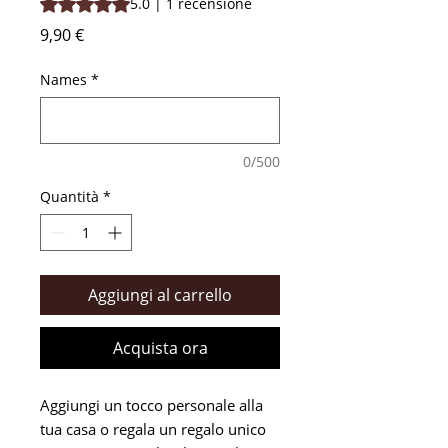
Sulla base di 1 recensione, la valutazione è 5.0 su cinque 
5.0 | 1 recensione
Prezzo
9,90 €
Names
*
0/500
Quantità
*
Aggiungi al carrello
Acquista ora
Aggiungi un tocco personale alla
tua casa o regala un regalo unico