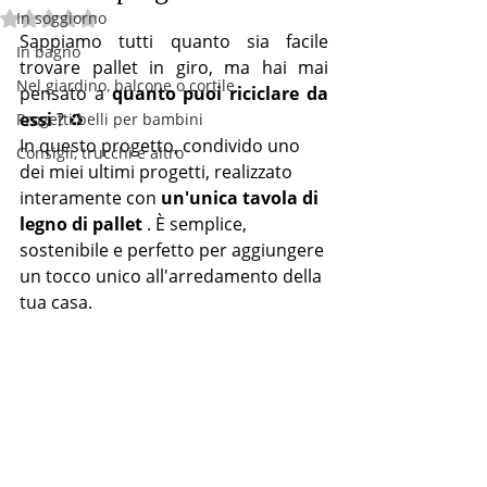
In soggiorno
Valutazione NaN stelle su 5.
Sappiamo tutti quanto sia facile 
In bagno
trovare pallet in giro, ma hai mai 
Nel giardino, balcone o cortile
pensato a 
quanto puoi riciclare da 
essi
 ? ♻️
Progetti belli per bambini
In questo progetto, condivido uno 
Consigli, trucchi e altro
dei miei ultimi progetti, realizzato 
interamente con 
un'unica tavola di 
legno di pallet
 . È semplice, 
sostenibile e perfetto per aggiungere 
un tocco unico all'arredamento della 
tua casa.