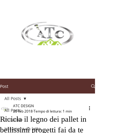
Post
All Posts
ATC DESIGN
All Posts
20 feb 2018
Tempo di lettura: 1 min
Ricicla il legno dei pallet in
In cucina
bellissimi progetti fai da te
In camera da letto