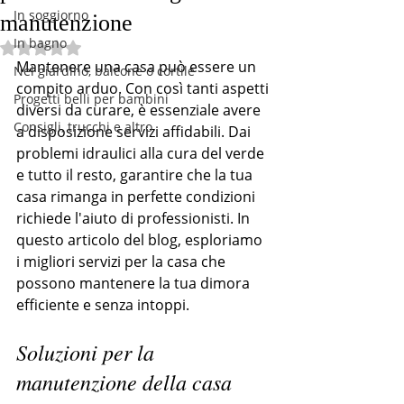
In soggiorno
manutenzione
In bagno
Valutazione NaN stelle su 5.
Mantenere una casa può essere un 
Nel giardino, balcone o cortile
compito arduo. Con così tanti aspetti 
Progetti belli per bambini
diversi da curare, è essenziale avere 
Consigli, trucchi e altro
a disposizione servizi affidabili. Dai 
problemi idraulici alla cura del verde 
e tutto il resto, garantire che la tua 
casa rimanga in perfette condizioni 
richiede l'aiuto di professionisti. In 
questo articolo del blog, esploriamo 
i migliori servizi per la casa che 
possono mantenere la tua dimora 
efficiente e senza intoppi.
Soluzioni per la 
manutenzione della casa