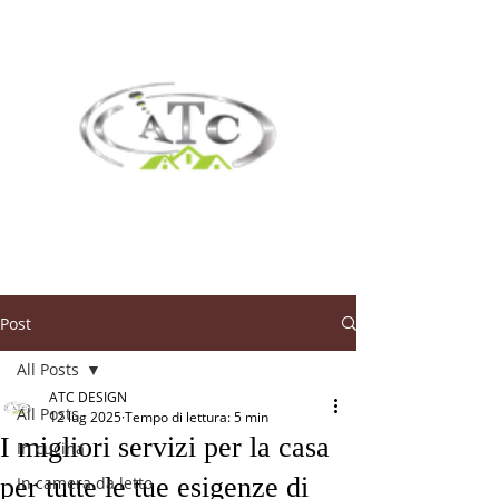
Post
All Posts
ATC DESIGN
All Posts
12 lug 2025
Tempo di lettura: 5 min
I migliori servizi per la casa
In cucina
per tutte le tue esigenze di
In camera da letto