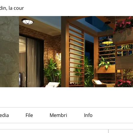
din, la cour
edia
File
Membri
Info