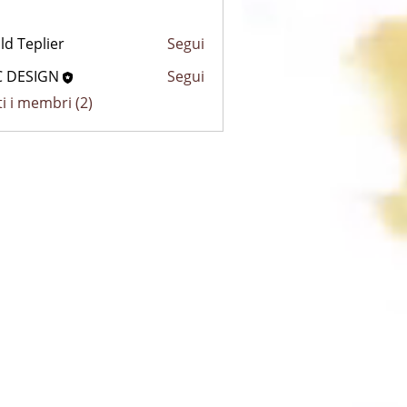
ld Teplier
Segui
C DESIGN
Segui
ti i membri (2)