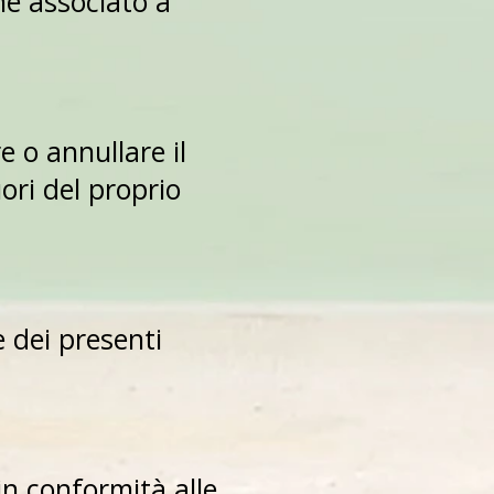
né associato a
e o annullare il
ori del proprio
 dei presenti
in conformità alle