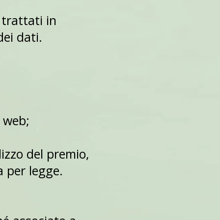
trattati in
ei dati.
o web;
lizzo del premio,
a per legge.