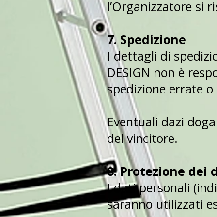
l’Organizzatore si ri
7. Spedizione
I dettagli di spedi
DESIGN non è respon
spedizione errate o 
Eventuali dazi dogan
del vincitore.
8. Protezione dei 
I dati personali (in
saranno utilizzati 