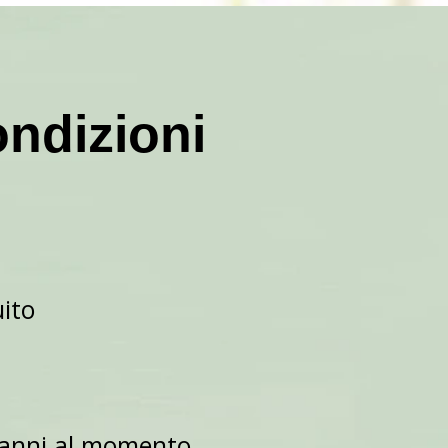
ndizioni
ito
8 anni al momento