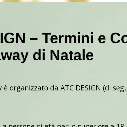
GN – Termini e Co
away di Natale
y è organizzato da ATC DESIGN (di segu
o a persone di età pari o superiore a 1