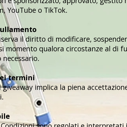
 è sponsorizzato, approvato, gestito 
m, YouTube o TikTok.
nullamento
iserva il diritto di modificare, sospender
si momento qualora circostanze al di fu
o necessario.
ei termini
l giveaway implica la piena accettazione
i.
ile
 Condizioni sono regolati e interpretati 