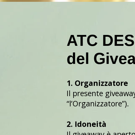
ATC DESI
del Give
1. Organizzatore
Il presente giveawa
“l’Organizzatore”).
2. Idoneità
Il giveaway è apert