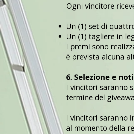
Ogni vincitore ricev
Un (1) set di quattr
Un (1) tagliere in l
I premi sono realizz
è prevista alcuna al
6. Selezione e noti
I vincitori saranno 
termine del giveawa
I vincitori saranno i
al momento della re