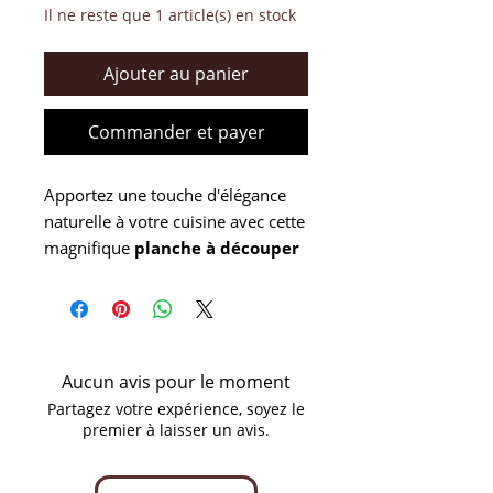
Il ne reste que 1 article(s) en stock
Ajouter au panier
Commander et payer
Apportez une touche d'élégance
naturelle à votre cuisine avec cette
magnifique
planche à découper
gravée
en
bois d'acacia
massif.
Reconnu pour ses riches variations
de couleurs et sa durabilité,
l'acacia confère une ambiance
chaleureuse et intemporelle à
Aucun avis pour le moment
votre intérieur.
Partagez votre expérience, soyez le
premier à laisser un avis.