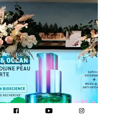
morceau de bois de récupération recèle
du potentiel. Cette petite étagère murale
en est la preuve : nul besoin d'une palette
entière ni de matériaux onéreux pour
créer un bel objet. Avec une simple latte
de palette , quelques découpes et un brin
de créativité, vous pouvez transformer du
bois de rebut en une décoration élégante
qui s'intègre dans presque toute