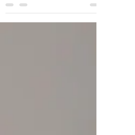
meubles, répariez des objets du quotidien
ou créiez des projets à partir de bois de
palettes recyclé, une surface de travail
stable facilite, sécurise et précise tous vos
travaux. Cependant, tout le monde ne
dispose pas de la place nécessaire pour
un grand établi fixe. C'est là qu'un établi
pliable devient la solution idéale. Dans cet
article, je partage mon expérience avec l'
établi pliable Du