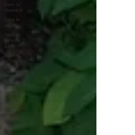
Dans la
chambre
Dans le
salon
Dans la
salle de
bain
Dans le
jardin, le
balcon
Projets
sympas
pour
enfants
Astuces,
conseils et
autres