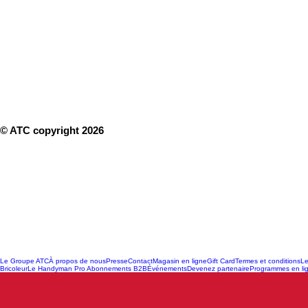
© ATC copyright 2026
Le Groupe ATC
À propos de nous
Presse
Contact
Magasin en ligne
Gift Card
Termes et conditions
Le
Bricoleur
Le Handyman Pro Abonnements B2B
Événements
Devenez partenaire
Programmes en li