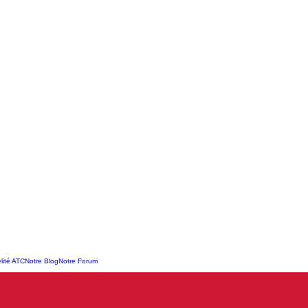
lité ATC
Notre Blog
Notre Forum