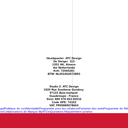
Headquarter: ATC Design
De Steiger 113
1351 AK, Almere
the Netherlands
KvK: 72065281
BTW: NL002454572B93
Studio 2: ATC Design
1920 Rue Sosthene Gendrey
97122 Baie-mahault
Guadeloupe - France
Siret: 889 078 663 00016
Code APE: 7410Z
VAT: FR35889078663
gal
Politique de confidentialité
Programme pour les créateurs
Parrainer des amis
Programme de fidé
gne
Collaborations de Marque MyATCtv
Questions fréquemment posées