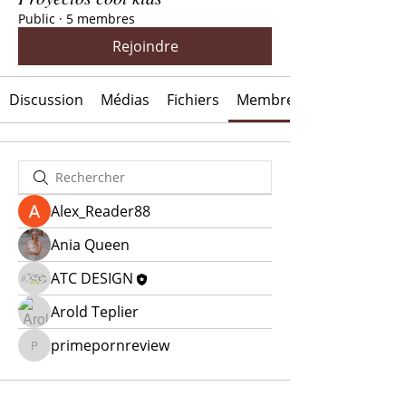
Public
·
5 membres
Rejoindre
Discussion
Médias
Fichiers
Membres
Alex_Reader88
Ania Queen
ATC DESIGN
Arold Teplier
primepornreview
primepornreview