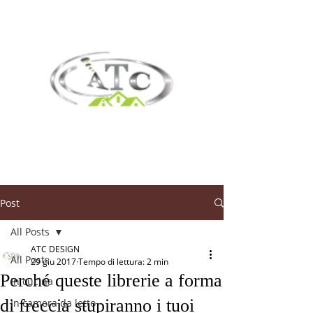
Post
All Posts
ATC DESIGN
All Posts
29 giu 2017
Tempo di lettura: 2 min
Perché queste librerie a forma
In cucina
di freccia stupiranno i tuoi
In camera da letto