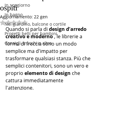
In soggiorno
ospiti
In bagno
Aggiornamento:
22 gen
Valutazione NaN stelle su 5.
Nel giardino, balcone o cortile
Quando si parla di 
design d'arredo 
Progetti belli per bambini
creativo e moderno
 , le librerie a 
Consigli, trucchi e altro
forma di freccia sono un modo 
semplice ma d'impatto per 
trasformare qualsiasi stanza. Più che 
semplici contenitori, sono un vero e 
proprio 
elemento di design
 che 
cattura immediatamente 
l'attenzione.