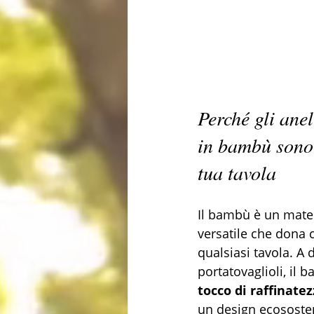
Perché gli anel
in bambù sono 
tua tavola
Il bambù è un mater
versatile che dona 
qualsiasi tavola. A 
portatovaglioli, il
tocco di raffinatez
un design ecososten