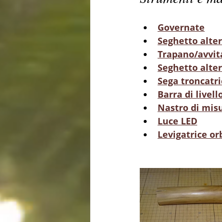
Governate
Seghetto alter
Trapano/avvita
Seghetto alter
Sega troncatri
Barra di livell
Nastro di mis
Luce LED
Levigatrice orb