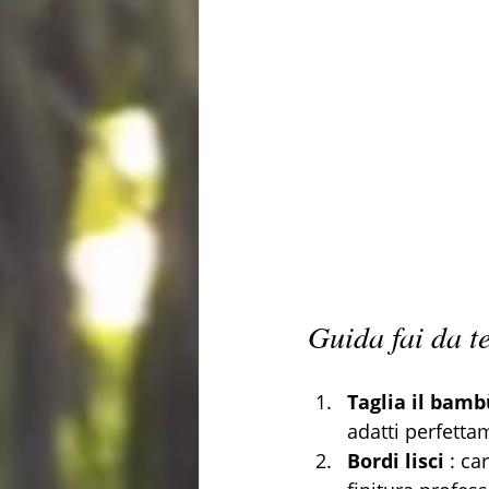
Guida fai da t
Taglia il bamb
adatti perfettam
Bordi lisci
 : c