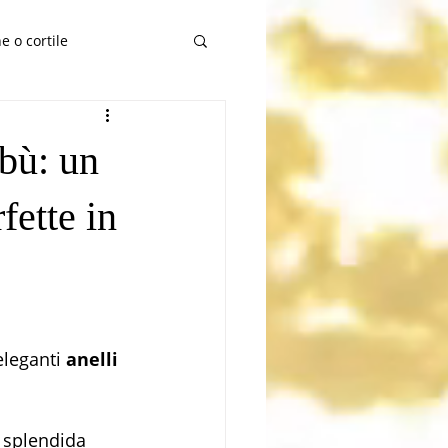
e o cortile
mbù: un
fette in
leganti 
anelli 
 splendida 