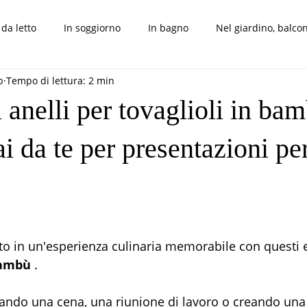
da letto
In soggiorno
In bagno
Nel giardino, balcon
b
Tempo di lettura: 2 min
nsigli, trucchi e altro
i anelli per tovaglioli in ba
ai da te per presentazioni per
elle su 5.
o in un'esperienza culinaria memorabile con questi e
bambù
 .
zando una cena, una riunione di lavoro o creando una