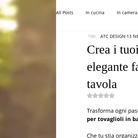
All Posts
In cucina
In camera 
ATC DESIGN
13 fe
Progetti belli per bambini
Co
Crea i tuo
elegante f
tavola
Valutazione NaN st
Trasforma ogni past
per tovaglioli in 
Che tu stia organiz