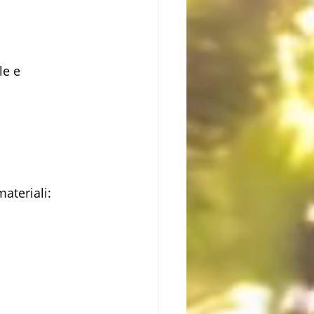
le e 
ateriali: