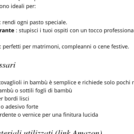
sono ideali per:
 : rendi ogni pasto speciale.
orante
 : stupisci i tuoi ospiti con un tocco professiona
 : perfetti per matrimoni, compleanni o cene festive.
ssari
tovaglioli in bambù è semplice e richiede solo pochi m
ambù o sottili fogli di bambù
r bordi lisci
 o adesivo forte
rdente o vernice per una finitura lucida
eriali utilizzati (link Amazon)