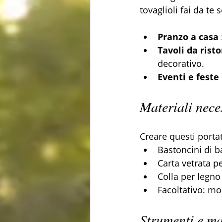
tovaglioli fai da te 
Pranzo a casa
Tavoli da rist
decorativo.
Eventi e feste
Materiali nece
Creare questi porta
Bastoncini di b
Carta vetrata pe
Colla per legno
Facoltativo: mo
Strumenti e mat