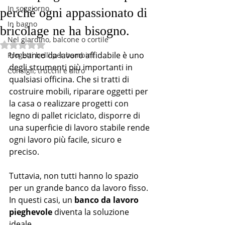
In soggiorno
perché ogni appassionato di
In bagno
bricolage ne ha bisogno.
Nel giardino, balcone o cortile
Valutazione NaN stelle su 5.
Un banco da lavoro affidabile è uno 
Progetti belli per bambini
degli strumenti più importanti in 
Consigli, trucchi e altro
qualsiasi officina. Che si tratti di 
costruire mobili, riparare oggetti per 
la casa o realizzare progetti con 
legno di pallet riciclato, disporre di 
una superficie di lavoro stabile rende 
ogni lavoro più facile, sicuro e 
preciso.
Tuttavia, non tutti hanno lo spazio 
per un grande banco da lavoro fisso. 
In questi casi, un 
banco da lavoro 
pieghevole
 diventa la soluzione 
ideale.