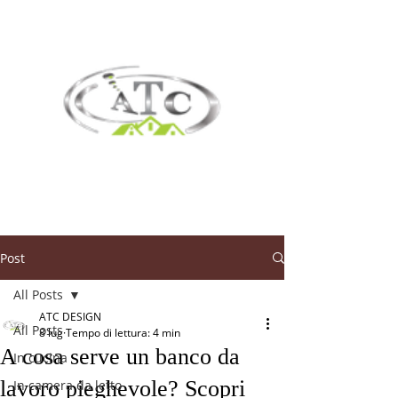
Post
All Posts
ATC DESIGN
All Posts
8 lug
Tempo di lettura: 4 min
A cosa serve un banco da
In cucina
lavoro pieghevole? Scopri
In camera da letto