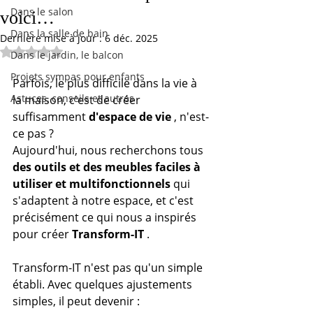
Dans le salon
voici…
Dans la salle de bain
Dernière mise à jour :
6 déc. 2025
Noté NaN étoiles sur 5.
Dans le jardin, le balcon
Projets sympas pour enfants
Parfois, le plus difficile dans la vie à 
Astuces, conseils et autres
la maison, c'est de créer 
suffisamment 
d'espace de vie
 , n'est-
ce pas ?
Aujourd'hui, nous recherchons tous 
des outils et des meubles faciles à 
utiliser et multifonctionnels
 qui 
s'adaptent à notre espace, et c'est 
précisément ce qui nous a inspirés 
pour créer 
Transform-IT
 .
Transform-IT n'est pas qu'un simple 
établi. Avec quelques ajustements 
simples, il peut devenir :