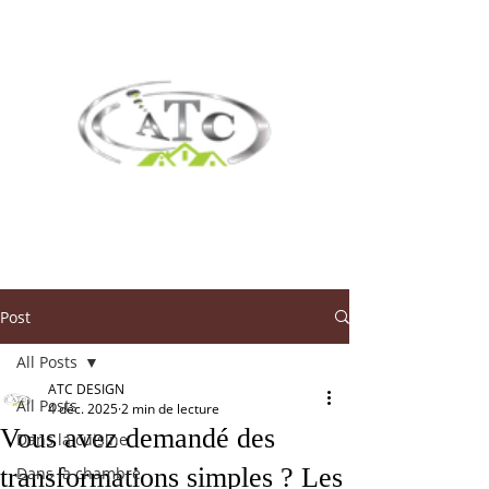
Post
All Posts
ATC DESIGN
All Posts
4 déc. 2025
2 min de lecture
Vous avez demandé des
Dans la cuisine
transformations simples ? Les
Dans la chambre