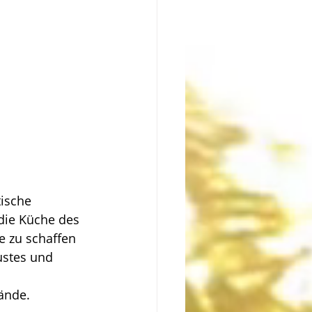
tische 
ie Küche des 
 zu schaffen 
ustes und 
ände.