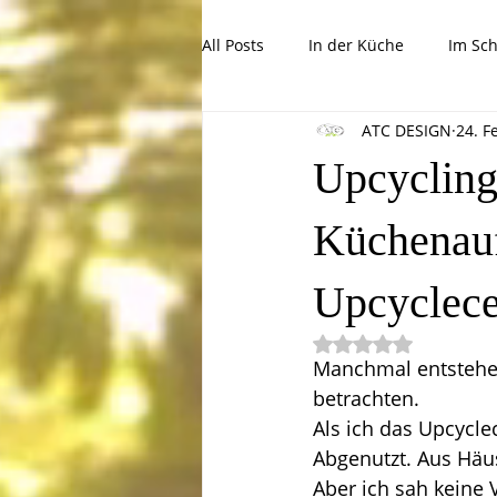
All Posts
In der Küche
Im Sc
ATC DESIGN
24. F
Tolle Kinderprojekte
Tipps, 
Upcycling
Küchenau
Upcyclece
Mit NaN von 5 Ste
Manchmal entstehen 
betrachten.
Als ich das Upcycle
Abgenutzt. Aus Häus
Aber ich sah keine 