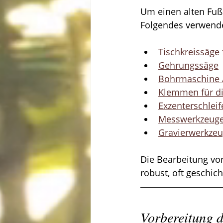
Um einen alten Fuß
Folgendes verwende
Tischkreissäge 
Gehrungssäge
Bohrmaschine 
Klemmen für d
Exzenterschleif
Messwerkzeuge (
Gravierwerkzeu
Die Bearbeitung von
robust, oft geschic
Vorbereitung d