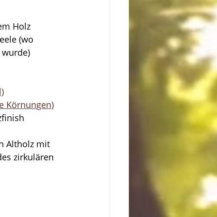
tem Holz
eele (wo 
t wurde)
)
ne Körnungen)
zfinish
 Altholz mit 
es zirkulären 