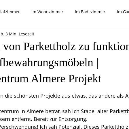
hlafzimmer
Im Wohnzimmer
Im Badezimmer
Im Ga
eb.
3 Min. Lesezeit
Tricks und mehr
 von Parkettholz zu funktio
fbewahrungsmöbeln |
ntrum Almere Projekt
rnen bewertet.
die schönsten Projekte aus etwas, das andere als Ab
centrum in Almere betrat, sah ich Stapel alter Parkett
ern entfernt. Bereit zur Entsorgung.
Verschwendung! Ich sah Potenzial. Dieses Parkettholz 