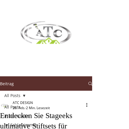
Beitrag
All Posts
ATC DESIGN
All Posts
26. Feb.
2 Min. Lesezeit
Entdecken Sie Stageeks
In der Küche
ultimative Stiftsets für
Im Schlafzimmer