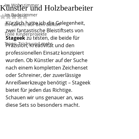
Im Wohnzimmer
Künstler und Holzbearbeiter
Im Badezimmer
Mit NaN von 5 Sternen bewertet.
Kürzlich hatte ich die Gelegenheit, 
Im Garten, auf dem Balkon
zwei fantastische Bleistiftsets von 
Tolle Kinderprojekte
Stageek
 zu testen, die beide für 
Tipps, Tricks und mehr
Präzision, Kreativität und den 
professionellen Einsatz konzipiert 
wurden. Ob Künstler auf der Suche 
nach einem kompletten Zeichenset 
oder Schreiner, der zuverlässige 
Anreißwerkzeuge benötigt – Stageek 
bietet für jeden das Richtige. 
Schauen wir uns genauer an, was 
diese Sets so besonders macht.