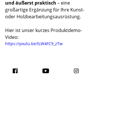
und äußerst praktisch
 – eine 
großartige Ergänzung für Ihre Kunst- 
oder Holzbearbeitungsausrüstung.
Hier ist unser kurzes Produktdemo-
Video:
https://youtu.be/lLW4FC9_zTw
Endgültiges Urteil
Ob am Zeichentisch oder auf der 
Baustelle – Stageek bietet mit seinen 
Bleistiftsets 
Qualität, Vielfalt und 