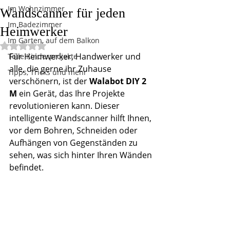
Im Wohnzimmer
Wandscanner für jeden
Im Badezimmer
Heimwerker
Im Garten, auf dem Balkon
Mit NaN von 5 Sternen bewertet.
Für Heimwerker, Handwerker und 
Tolle Kinderprojekte
alle, die gerne ihr Zuhause 
Tipps, Tricks und mehr
verschönern, ist der 
Walabot DIY 2 
M
 ein Gerät, das Ihre Projekte 
revolutionieren kann. Dieser 
intelligente Wandscanner hilft Ihnen, 
vor dem Bohren, Schneiden oder 
Aufhängen von Gegenständen zu 
sehen, was sich hinter Ihren Wänden 
befindet.