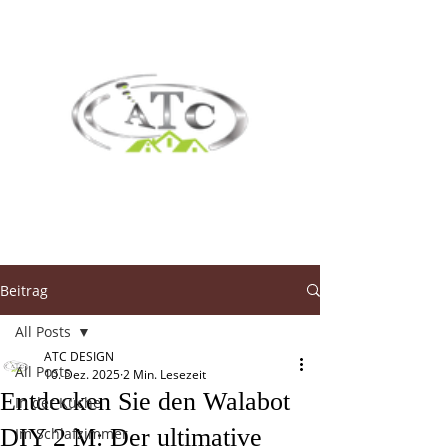
Beitrag
All Posts
ATC DESIGN
All Posts
10. Dez. 2025
2 Min. Lesezeit
Entdecken Sie den Walabot
In der Küche
DIY 2 M: Der ultimative
Im Schlafzimmer